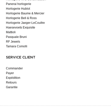
Panerai horlogerie
Horlogerie Hublot
Horlogerie Baume & Mercier
Horlogerie Bell & Ross
Horlogerie Jaeger-LeCoultre
Haesevoets Exquisite
Mattioli
Pasquale Bruni
RF Jewels
Tamara Comolli
SERVICE CLIENT
Commander
Payer
Expédition
Retours
Garantie