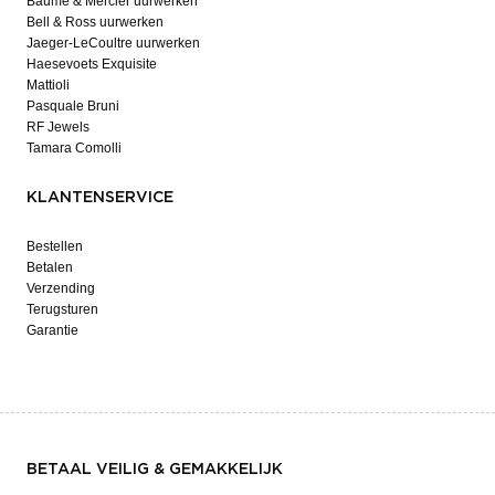
Baume & Mercier uurwerken
Bell & Ross uurwerken
Jaeger-LeCoultre uurwerken
Haesevoets Exquisite
Mattioli
Pasquale Bruni
RF Jewels
Tamara Comolli
KLANTENSERVICE
Bestellen
Betalen
Verzending
Terugsturen
Garantie
BETAAL VEILIG & GEMAKKELIJK