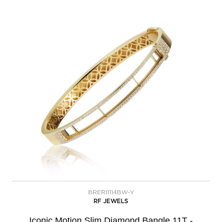
BRERI1114BW-Y
RF JEWELS
Iconic Motion Slim Diamond Bangle 11T -