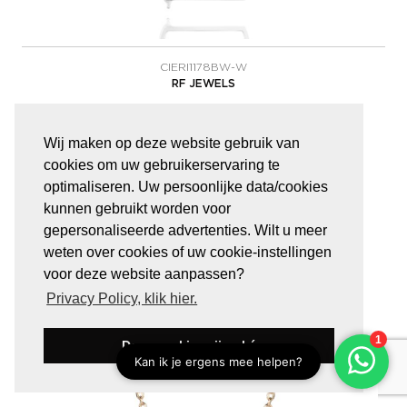
CIERI1178BW-W
RF JEWELS
Iconic Motion Gold Pendant 3T - Wit Goud
Wij maken op deze website gebruik van
cookies om uw gebruikerservaring te
€
1.700,00
optimaliseren. Uw persoonlijke data/cookies
kunnen gebruikt worden voor
gepersonaliseerde advertenties. Wilt u meer
weten over cookies of uw cookie-instellingen
voor deze website aanpassen?
Privacy Policy, klik hier.
Deze cookies zijn oké