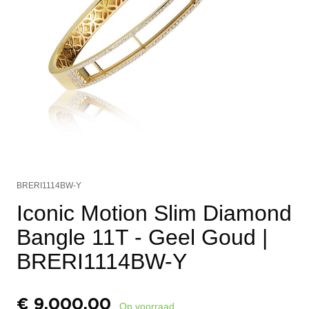
BRERI1114BW-Y
Iconic Motion Slim Diamond
Bangle 11T - Geel Goud
|
BRERI1114BW-Y
€
9.000,00
Op voorraad