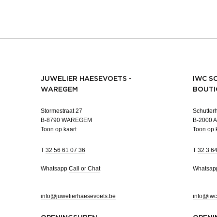
JUWELIER HAESEVOETS -
IWC S
WAREGEM
BOUTI
Stormestraat 27
Schutterh
B-8790 WAREGEM
B-2000
Toon op kaart
Toon op 
T
32 56 61 07 36
T
32 3 6
Whatsapp
Call or Chat
Whatsa
info@juwelierhaesevoets.be
info@iwc