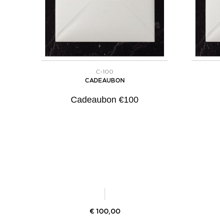
C-100
CADEAUBON
Cadeaubon €100
€
100,00