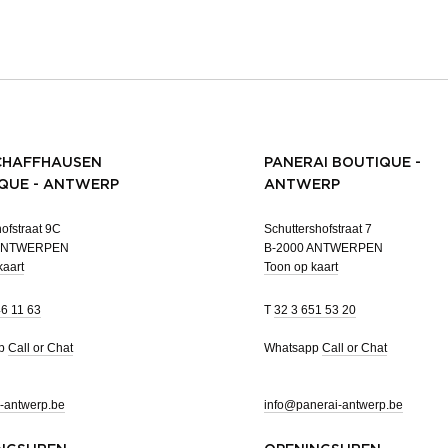
CHAFFHAUSEN
PANERAI BOUTIQUE -
QUE - ANTWERP
ANTWERP
ofstraat 9C
Schuttershofstraat 7
 ANTWERPEN
B-2000 ANTWERPEN
kaart
Toon op kaart
46 11 63
T
32 3 651 53 20
pp
Call or Chat
Whatsapp
Call or Chat
-antwerp.be
info@panerai-antwerp.be