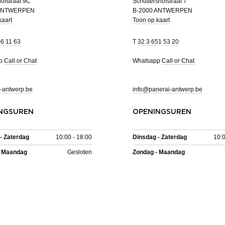
ofstraat 9C
Schuttershofstraat 7
 ANTWERPEN
B-2000 ANTWERPEN
kaart
Toon op kaart
46 11 63
T
32 3 651 53 20
pp
Call or Chat
Whatsapp
Call or Chat
-antwerp.be
info@panerai-antwerp.be
NGSUREN
OPENINGSUREN
- Zaterdag
10:00 - 18:00
Dinsdag - Zaterdag
10:0
- Maandag
Gesloten
Zondag - Maandag