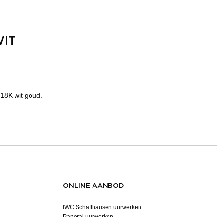
WIT
 18K wit goud.
ONLINE AANBOD
IWC Schaffhausen uurwerken
Panerai uurwerken