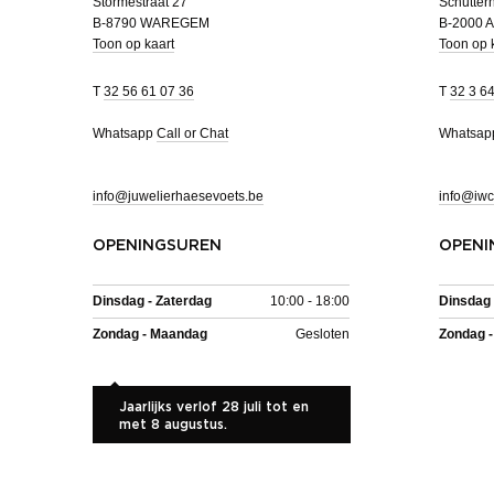
Stormestraat 27
Schutterh
B-8790 WAREGEM
B-2000
Toon op kaart
Toon op 
T
32 56 61 07 36
T
32 3 6
Whatsapp
Call or Chat
Whatsa
info@juwelierhaesevoets.be
info@iwc
OPENINGSUREN
OPENI
Dinsdag - Zaterdag
10:00 - 18:00
Dinsdag 
Zondag - Maandag
Gesloten
Zondag 
Jaarlijks verlof 28 juli tot en
met 8 augustus.