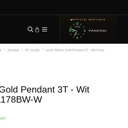
OFFICIAL BOUTIQUE
e
Juwelen
RF Jewels
Iconic Motion Gold Pendant 3T - Wit Goud
 Gold Pendant 3T - Wit
I1178BW-W
aad