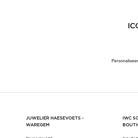
IC
Personaliseer
JUWELIER HAESEVOETS -
IWC S
WAREGEM
BOUTI