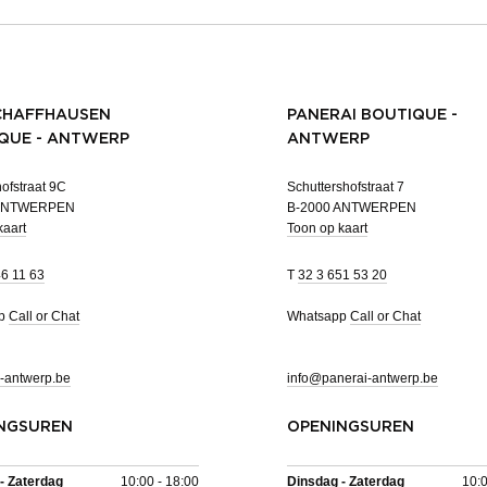
CHAFFHAUSEN
PANERAI BOUTIQUE -
QUE - ANTWERP
ANTWERP
ofstraat 9C
Schuttershofstraat 7
 ANTWERPEN
B-2000 ANTWERPEN
kaart
Toon op kaart
46 11 63
T
32 3 651 53 20
pp
Call or Chat
Whatsapp
Call or Chat
-antwerp.be
info@panerai-antwerp.be
NGSUREN
OPENINGSUREN
- Zaterdag
10:00 - 18:00
Dinsdag - Zaterdag
10:0