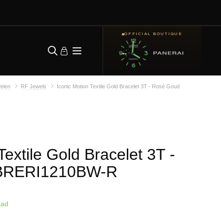
OFFICIAL BOUTIQUE
elen
RF Jewels
Iconic Motion Textile Gold Bracelet 3T - Rosé Goud
Textile Gold Bracelet 3T -
BRERI1210BW-R
aad