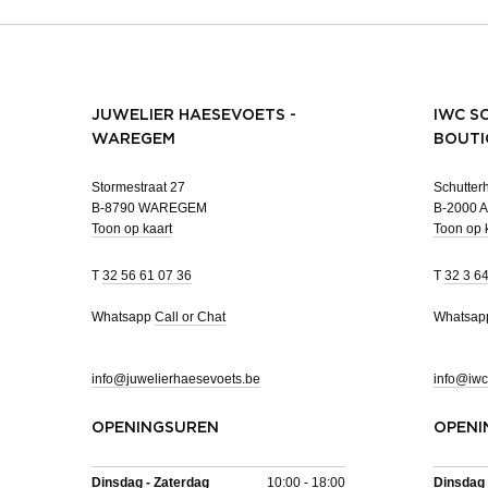
JUWELIER HAESEVOETS -
IWC S
WAREGEM
BOUTI
Stormestraat 27
Schutterh
B-8790 WAREGEM
B-2000
Toon op kaart
Toon op 
T
32 56 61 07 36
T
32 3 6
Whatsapp
Call or Chat
Whatsa
info@juwelierhaesevoets.be
info@iwc
OPENINGSUREN
OPENI
Dinsdag - Zaterdag
10:00 - 18:00
Dinsdag 