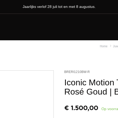
Jaarlijks verlof 28 juli tot en met 8 augustus.
Home
Juw
BRERI1210BW-R
Iconic Motion 
Rosé Goud
| 
€
1.500,00
Op voorr