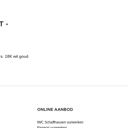
T -
rs. 18K wit goud.
ONLINE AANBOD
IWC Schaffhausen uurwerken
Panerai uurwerken