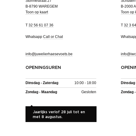
Stormestraat 27
Schutterh
B-8790 WAREGEM
B-2000
Toon op kaart
Toon op 
T
32 56 61 07 36
T
32 3 6
Whatsapp
Call or Chat
Whatsa
info@juwelierhaesevoets.be
info@iwc
OPENINGSUREN
OPENI
Dinsdag - Zaterdag
10:00 - 18:00
Dinsdag 
Zondag - Maandag
Gesloten
Zondag 
Jaarlijks verlof 28 juli tot en
met 8 augustus.