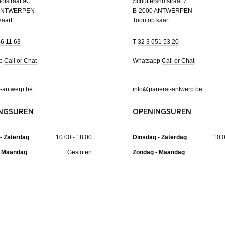
ofstraat 9C
Schuttershofstraat 7
 ANTWERPEN
B-2000 ANTWERPEN
kaart
Toon op kaart
46 11 63
T
32 3 651 53 20
pp
Call or Chat
Whatsapp
Call or Chat
-antwerp.be
info@panerai-antwerp.be
NGSUREN
OPENINGSUREN
- Zaterdag
10:00 - 18:00
Dinsdag - Zaterdag
10:0
- Maandag
Gesloten
Zondag - Maandag