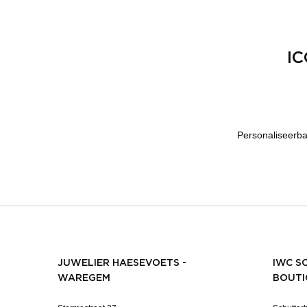
IC
Personaliseerbar
JUWELIER HAESEVOETS -
IWC S
WAREGEM
BOUTI