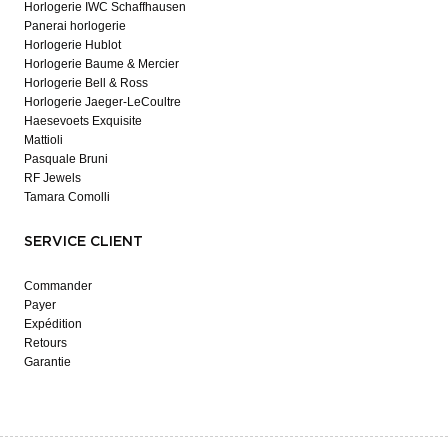
Horlogerie IWC Schaffhausen
Panerai horlogerie
Horlogerie Hublot
Horlogerie Baume & Mercier
Horlogerie Bell & Ross
Horlogerie Jaeger-LeCoultre
Haesevoets Exquisite
Mattioli
Pasquale Bruni
RF Jewels
Tamara Comolli
SERVICE CLIENT
Commander
Payer
Expédition
Retours
Garantie