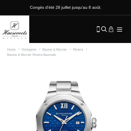
Congés d'été 28 juillet jusqu'au 8 août.
Home
Horlogerie
Baume & Mercier
Riviera
Baume & Mercier Riviera Baumatic