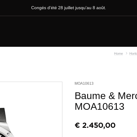
Congés d'été 28 juillet jusqu'au 8 août.
Home
Horlo
MOA10613
Baume & Merci
MOA10613
€
2.450,00