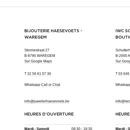
BIJOUTERIE HAESEVOETS -
IWC S
WAREGEM
BOUTI
Stormestraat 27
Schutterh
B-8790 WAREGEM
B-2000 
Sur Google Maps
Sur Goo
T
32 56 61 07 36
T
03 646
Whatsapp
Call or Chat
Whatsa
info@juwelierhaesevoets.be
info@iwc
HEURES D'OUVERTURE
HEURE
Mardi - Samedi
09:30 - 18:30
Mardi - 