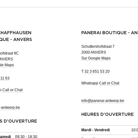
CHAFFHAUSEN
PANERAI BOUTIQUE - A
QUE - ANVERS
Schuttershofstraat 7
2000 ANVERS
ofstraat 9C
Sur Google Maps
ANVERS
gle Maps
T
32 3 651 53 20
 11 63
Whatsapp
Call or Chat
pp
Call or Chat
info@panerai-antwerp.be
-antwerp.be
HEURES D'OUVERTURE
S D'OUVERTURE
Mardi - Vendredi
10:
Samedi
09:30 - 18:30