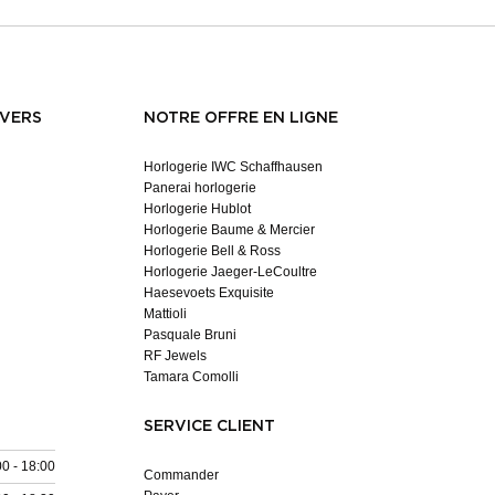
NVERS
NOTRE OFFRE EN LIGNE
Horlogerie IWC Schaffhausen
Panerai horlogerie
Horlogerie Hublot
Horlogerie Baume & Mercier
Horlogerie Bell & Ross
Horlogerie Jaeger-LeCoultre
Haesevoets Exquisite
Mattioli
Pasquale Bruni
RF Jewels
Tamara Comolli
SERVICE CLIENT
00 - 18:00
Commander