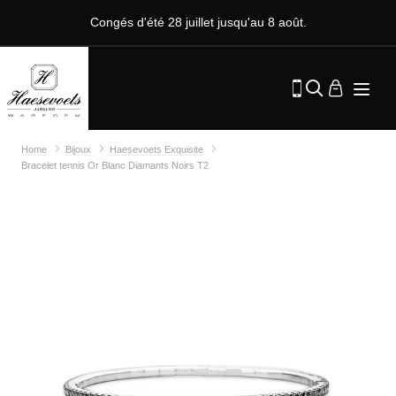
Congés d'été 28 juillet jusqu'au 8 août.
Home
Bijoux
Haesevoets Exquisite
Bracelet tennis Or Blanc Diamants Noirs T2