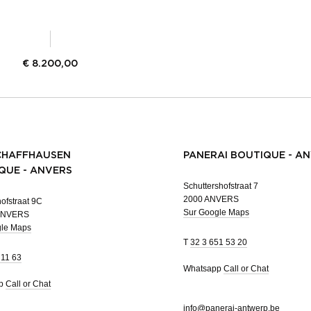
€
8.200,00
CHAFFHAUSEN
PANERAI BOUTIQUE - A
QUE - ANVERS
Schuttershofstraat 7
2000 ANVERS
ofstraat 9C
Sur Google Maps
ANVERS
gle Maps
T
32 3 651 53 20
 11 63
Whatsapp
Call or Chat
pp
Call or Chat
info@panerai-antwerp.be