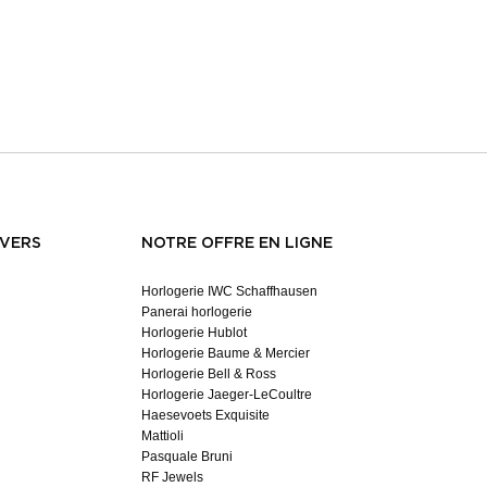
NVERS
NOTRE OFFRE EN LIGNE
Horlogerie IWC Schaffhausen
Panerai horlogerie
Horlogerie Hublot
Horlogerie Baume & Mercier
Horlogerie Bell & Ross
Horlogerie Jaeger-LeCoultre
Haesevoets Exquisite
Mattioli
Pasquale Bruni
RF Jewels