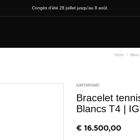
Congés d'été 28 juillet jusqu'au 8 août.
Home
Bijoux
IGMT4RGWD
Bracelet tenn
Blancs T4
| I
€
16.500,00