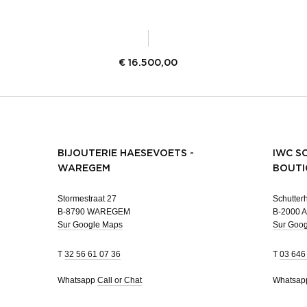
€
16.500,00
BIJOUTERIE HAESEVOETS -
IWC S
WAREGEM
BOUTI
Stormestraat 27
Schutterh
B-8790 WAREGEM
B-2000 
Sur Google Maps
Sur Goo
T
32 56 61 07 36
T
03 646
Whatsapp
Call or Chat
Whatsa