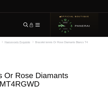
OFFICIAL BOUTIQUE
Haesevoets Exquisite
Bracelet tennis Or Rose Diamants Blancs T4
is Or Rose Diamants
GMT4RGWD