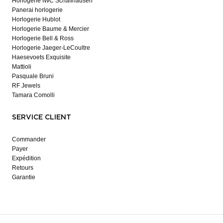
Horlogerie IWC Schaffhausen
Panerai horlogerie
Horlogerie Hublot
Horlogerie Baume & Mercier
Horlogerie Bell & Ross
Horlogerie Jaeger-LeCoultre
Haesevoets Exquisite
Mattioli
Pasquale Bruni
RF Jewels
Tamara Comolli
SERVICE CLIENT
Commander
Payer
Expédition
Retours
Garantie