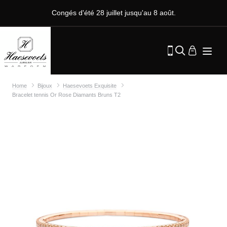
Congés d'été 28 juillet jusqu'au 8 août.
Home
Bijoux
Haesevoets Exquisite
Bracelet tennis Or Rose Diamants Bruns T2