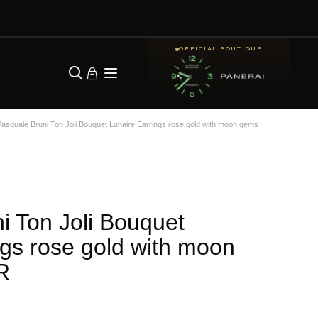
OFFICIAL BOUTIQUE
Pasquale Bruni Ton Joli Bouquet Lunaire Earrings rose gold with moon gems
i Ton Joli Bouquet
ngs rose gold with moon
R