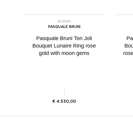
16356R
PASQUALE BRUNI
Pasquale Bruni Ton Joli
Pa
Bouquet Lunaire Ring rose
Bou
gold with moon gems
ros
€
4.530,00