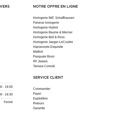
NVERS
NOTRE OFFRE EN LIGNE
Horlogerie IWC Schaffhausen
Panerai horlogerie
Horlogerie Hublot
Horlogerie Baume & Mercier
Horlogerie Bell & Ross
Horlogerie Jaeger-LeCoultre
Haesevoets Exquisite
Mattioli
Pasquale Bruni
RF Jewels
Tamara Comolli
SERVICE CLIENT
00 - 18:00
Commander
Payer
00 - 18:30
Expédition
Fermé
Retours
Garantie