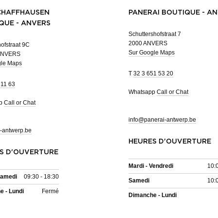
CHAFFHAUSEN
PANERAI BOUTIQUE - A
QUE - ANVERS
Schuttershofstraat 7
2000 ANVERS
ofstraat 9C
Sur Google Maps
ANVERS
gle Maps
T
32 3 651 53 20
 11 63
Whatsapp
Call or Chat
pp
Call or Chat
info@panerai-antwerp.be
-antwerp.be
HEURES D'OUVERTURE
S D'OUVERTURE
Mardi - Vendredi
10:
Samedi
09:30 - 18:30
Samedi
10:
 - Lundi
Fermé
Dimanche - Lundi