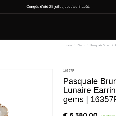
Congés d'été 28 juillet jusqu'au 8 août.
Home
Bijoux
Pasquale Bruni
16357R
Pasquale Brun
Lunaire Earri
gems
| 16357
€
6.380,00
En stock