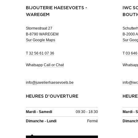
BIJOUTERIE HAESEVOETS -
IWC S
WAREGEM
BOUTI
Stormestraat 27
Schutterh
B-8790 WAREGEM
B-2000 
Sur Google Maps
Sur Goo
T
32 56 61 07 36
T
03 646
Whatsapp
Call or Chat
Whatsa
info@juwelierhaesevoets.be
info@iwc
HEURES D'OUVERTURE
HEURE
Mardi - Samedi
09:30 - 18:30
Mardi - 
Dimanche - Lundi
Fermé
Dimanche