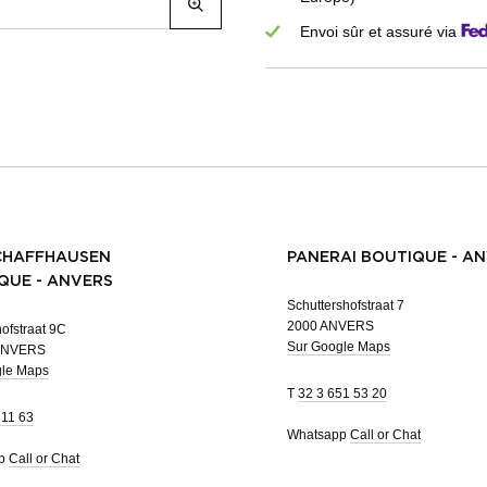
Envoi sûr et assuré via
CHAFFHAUSEN
PANERAI BOUTIQUE - A
QUE - ANVERS
Schuttershofstraat 7
2000 ANVERS
ofstraat 9C
Sur Google Maps
ANVERS
gle Maps
T
32 3 651 53 20
 11 63
Whatsapp
Call or Chat
pp
Call or Chat