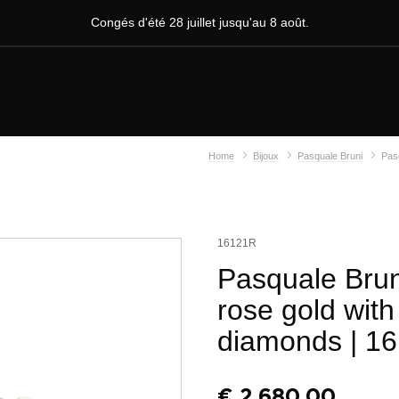
Congés d'été 28 juillet jusqu'au 8 août.
Home
Bijoux
Pasquale Bruni
Pasq
16121R
Pasquale Bruni
rose gold wit
diamonds
| 1
€
2.680,00