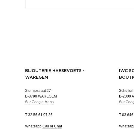
BIJOUTERIE HAESEVOETS -
IWC S
WAREGEM
BOUTI
Stormestraat 27
Schutterh
B-8790 WAREGEM
B-2000 
Sur Google Maps
Sur Goo
T
32 56 61 07 36
T
03 646
Whatsapp
Call or Chat
Whatsa