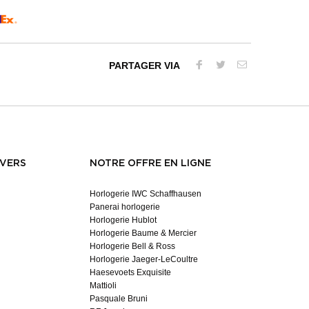
PARTAGER VIA
NVERS
NOTRE OFFRE EN LIGNE
Horlogerie IWC Schaffhausen
Panerai horlogerie
Horlogerie Hublot
Horlogerie Baume & Mercier
Horlogerie Bell & Ross
Horlogerie Jaeger-LeCoultre
Haesevoets Exquisite
Mattioli
Pasquale Bruni