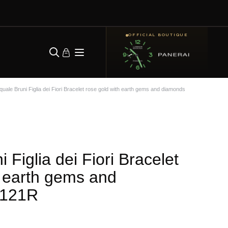
OFFICIAL BOUTIQUE
uale Bruni Figlia dei Fiori Bracelet rose gold with earth gems and diamonds
 Figlia dei Fiori Bracelet
h earth gems and
6121R