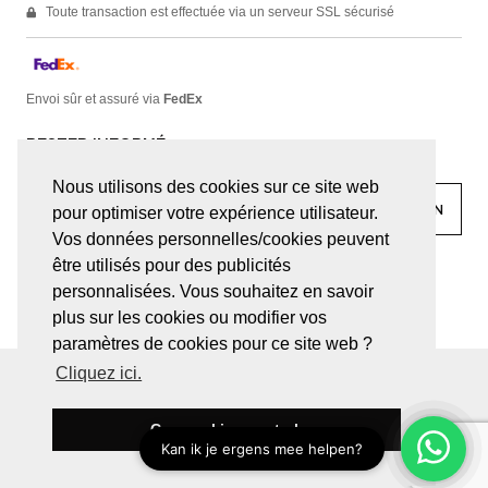
Toute transaction est effectuée via un serveur SSL sécurisé
Envoi sûr et assuré via
FedEx
RESTER INFORMÉ
Nous utilisons des cookies sur ce site web
pour optimiser votre expérience utilisateur.
Vos données personnelles/cookies peuvent
être utilisés pour des publicités
facebook
linkedin
lady
sir
personnalisées. Vous souhaitez en savoir
plus sur les cookies ou modifier vos
paramètres de cookies pour ce site web ?
Cliquez ici.
© JUWELEN HAESEVOETS 2026
CONDITIONS GÉNÉRALES
DÉCLARATION DE CONFIDENTIALITÉ
Ces cookies sont ok
BE 0474.559.632
SITE PAR