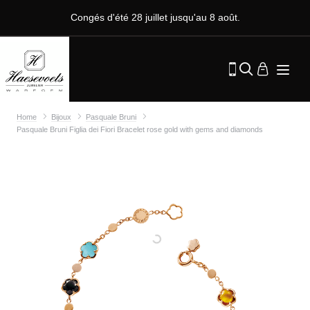
Congés d'été 28 juillet jusqu'au 8 août.
Home
Bijoux
Pasquale Bruni
Pasquale Bruni Figlia dei Fiori Bracelet rose gold with gems and diamonds