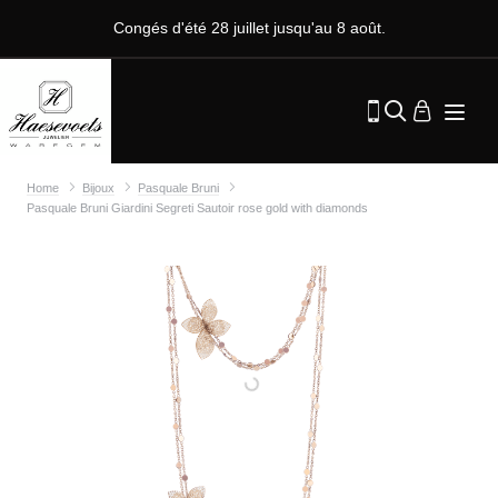
Congés d'été 28 juillet jusqu'au 8 août.
Home
Bijoux
Pasquale Bruni
Pasquale Bruni Giardini Segreti Sautoir rose gold with diamonds