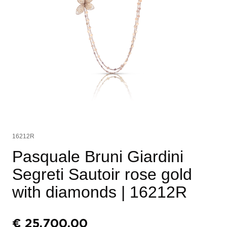
16212R
Pasquale Bruni Giardini
Segreti Sautoir rose gold
with diamonds
| 16212R
€
25.700,00