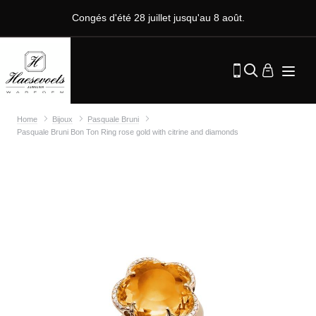
Congés d'été 28 juillet jusqu'au 8 août.
Home
Bijoux
Pasquale Bruni
Pasquale Bruni Bon Ton Ring rose gold with citrine and diamonds