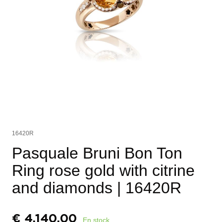
16420R
Pasquale Bruni Bon Ton
Ring rose gold with citrine
and diamonds
| 16420R
€
4.140,00
En stock