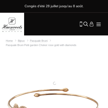
Congés d'été 28 juillet jusqu'au 8 août.
Home
Bijoux
Pasquale Bruni
Pasquale Bruni Petit garden Choker rose gold with diamonds