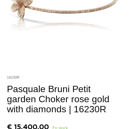
16230R
Pasquale Bruni Petit
garden Choker rose gold
with diamonds
| 16230R
€
15.400,00
En stock