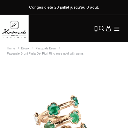
Congés d'été 28 juillet jusqu'au 8 août.
Home
Bijoux
Pasquale Bruni
Pasquale Bruni Figlia Dei Fiori Ring rose gold with gems