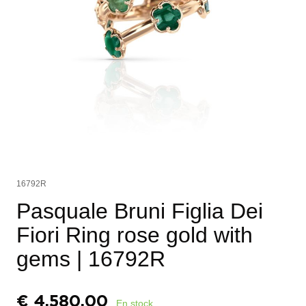
16792R
Pasquale Bruni Figlia Dei
Fiori Ring rose gold with
gems
| 16792R
€
4.580,00
En stock