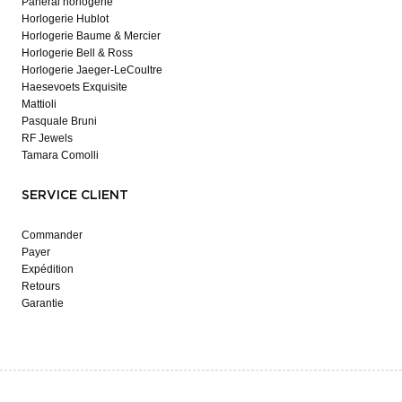
Panerai horlogerie
Horlogerie Hublot
Horlogerie Baume & Mercier
Horlogerie Bell & Ross
Horlogerie Jaeger-LeCoultre
Haesevoets Exquisite
Mattioli
Pasquale Bruni
RF Jewels
Tamara Comolli
SERVICE CLIENT
Commander
Payer
Expédition
Retours
Garantie