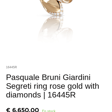
16445R
Pasquale Bruni Giardini
Segreti ring rose gold with
diamonds
| 16445R
€
6.650,00
En stock