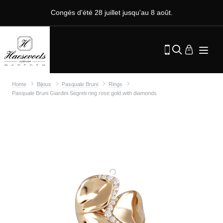
Congés d'été 28 juillet jusqu'au 8 août.
Home
Bijoux
Pasquale Bruni
Rings
Pasquale Bruni Giardini Segreti ring rose gold with diamonds