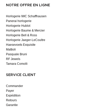
NOTRE OFFRE EN LIGNE
Horlogerie IWC Schaffhausen
Panerai horlogerie
Horlogerie Hublot
Horlogerie Baume & Mercier
Horlogerie Bell & Ross
Horlogerie Jaeger-LeCoultre
Haesevoets Exquisite
Mattioli
Pasquale Bruni
RF Jewels
Tamara Comolli
SERVICE CLIENT
Commander
Payer
Expédition
Retours
Garantie