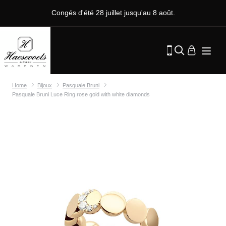
Congés d'été 28 juillet jusqu'au 8 août.
Home
Bijoux
Pasquale Bruni
Pasquale Bruni Luce Ring rose gold with white diamonds