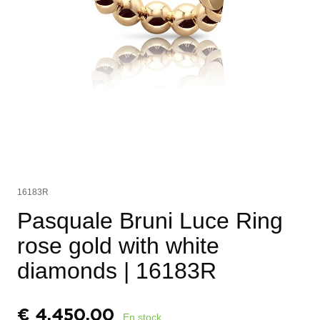
16183R
Pasquale Bruni Luce Ring
rose gold with white
diamonds
| 16183R
€
4.450,00
En stock