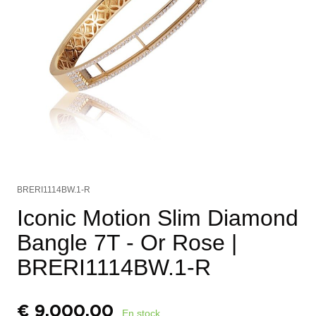
BRERI1114BW.1-R
Iconic Motion Slim Diamond
Bangle 7T - Or Rose
|
BRERI1114BW.1-R
€
9.000,00
En stock