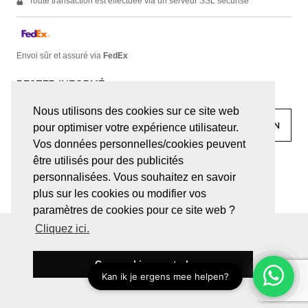
Toute transaction est effectuée via un serveur SSL sécurisé
Envoi sûr et assuré via
FedEx
RESTER INFORMÉ
Nous utilisons des cookies sur ce site web
pour optimiser votre expérience utilisateur.
Vos données personnelles/cookies peuvent
être utilisés pour des publicités
facebook
linkedin
lady
sir
personnalisées. Vous souhaitez en savoir
plus sur les cookies ou modifier vos
paramètres de cookies pour ce site web ?
Cliquez ici.
© JUWELEN HAESEVOETS 2026
CONDITIONS GÉNÉRALES
DÉCLARATION DE CONFIDENTIALITÉ
Ces cookies sont ok
BE 0474.559.632
SITE PAR