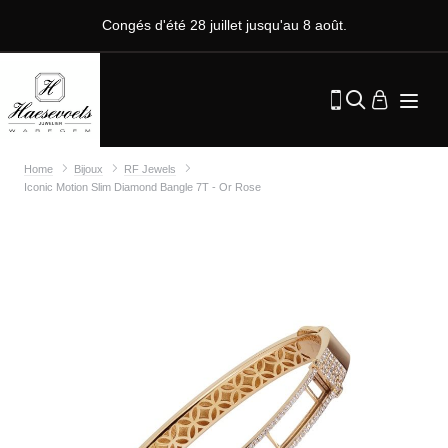
Congés d'été 28 juillet jusqu'au 8 août.
Home
Bijoux
RF Jewels
Iconic Motion Slim Diamond Bangle 7T - Or Rose