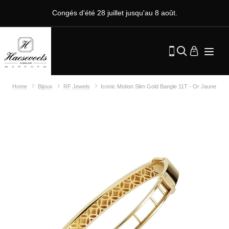
Congés d'été 28 juillet jusqu'au 8 août.
Home
Bijoux
RF Jewels
Iconic Motion Slim Gold Bangle 11T - Or Jaune