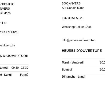
2000 ANVERS
ofstraat 9C
Sur Google Maps
ANVERS
gle Maps
T
32 3 651 53 20
 11 63
Whatsapp
Call or Chat
pp
Call or Chat
info@panerai-antwerp.be
-antwerp.be
HEURES D'OUVERTURE
S D'OUVERTURE
Mardi - Vendredi
10:
Samedi
09:30 - 18:30
Samedi
10:
 - Lundi
Fermé
Dimanche - Lundi