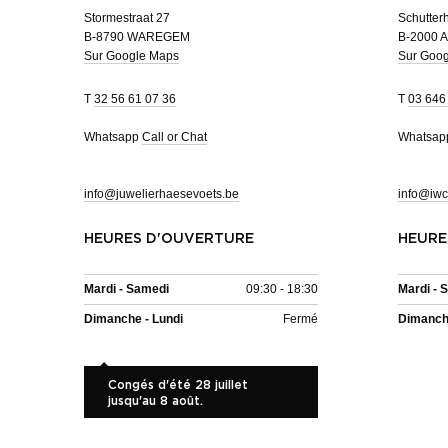
Stormestraat 27
Schutterh
B-8790 WAREGEM
B-2000 
Sur Google Maps
Sur Goo
T
32 56 61 07 36
T
03 646
Whatsapp
Call or Chat
Whatsa
info@juwelierhaesevoets.be
info@iwc
HEURES D'OUVERTURE
HEURE
Mardi - Samedi
09:30 - 18:30
Mardi - 
Dimanche - Lundi
Fermé
Dimanche
Congés d'été 28 juillet
jusqu'au 8 août.