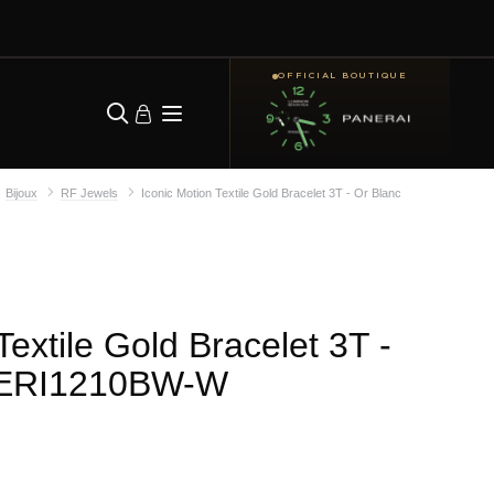
OFFICIAL BOUTIQUE
Bijoux
RF Jewels
Iconic Motion Textile Gold Bracelet 3T - Or Blanc
Textile Gold Bracelet 3T -
ERI1210BW-W