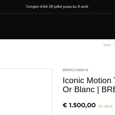
Congés d'été 28 juillet jusqu'au 8 août.
Home
BRERI1210BW-W
Iconic Motion 
Or Blanc
| BR
€
1.500,00
En stock