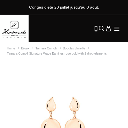
Congés d'été 28 juillet jusqu'au 8 août.
Home
Bijoux
Tamara Comolli
Boucles d'oreille
Tamara Comolli Signature Wave Earrings rose gold with 2 drop elements