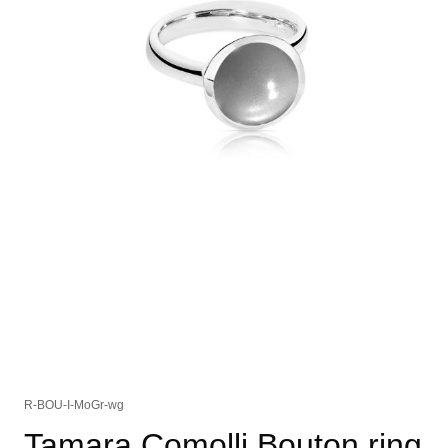
R-BOU-I-MoGr-wg
Tamara Comolli Bouton ring