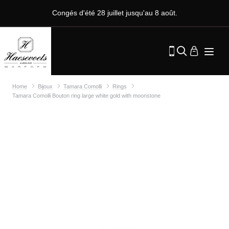
Congés d'été 28 juillet jusqu'au 8 août.
Home
Bijoux
Tamara Comolli
Rings
Tamara Comolli Bouton ring large white gold with moonstone