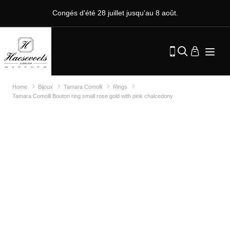
Congés d'été 28 juillet jusqu'au 8 août.
Home
Bijoux
Tamara Comolli
Rings
Tamara Comolli Bouton ring small rose gold with pink chalcedony