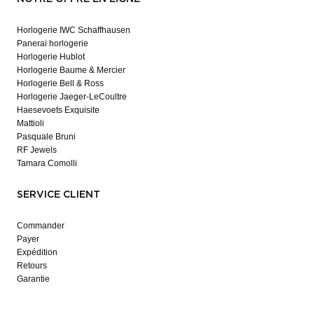
Horlogerie IWC Schaffhausen
Panerai horlogerie
Horlogerie Hublot
Horlogerie Baume & Mercier
Horlogerie Bell & Ross
Horlogerie Jaeger-LeCoultre
Haesevoets Exquisite
Mattioli
Pasquale Bruni
RF Jewels
Tamara Comolli
SERVICE CLIENT
Commander
Payer
Expédition
Retours
Garantie