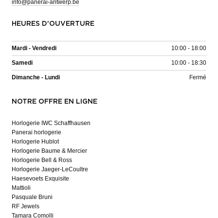
info@panerai-antwerp.be
HEURES D'OUVERTURE
Mardi - Vendredi
10:00 - 18:00
Samedi
10:00 - 18:30
Dimanche - Lundi
Fermé
NOTRE OFFRE EN LIGNE
Horlogerie IWC Schaffhausen
Panerai horlogerie
Horlogerie Hublot
Horlogerie Baume & Mercier
Horlogerie Bell & Ross
Horlogerie Jaeger-LeCoultre
Haesevoets Exquisite
Mattioli
Pasquale Bruni
RF Jewels
Tamara Comolli