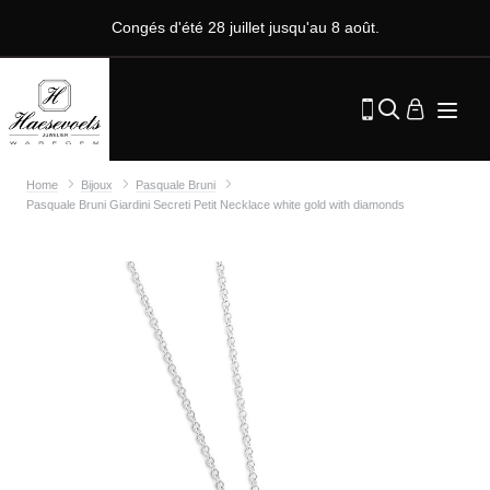
Congés d'été 28 juillet jusqu'au 8 août.
Home
Bijoux
Pasquale Bruni
Pasquale Bruni Giardini Secreti Petit Necklace white gold with diamonds