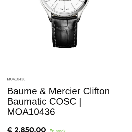
MOA10436
Baume & Mercier Clifton
Baumatic COSC
|
MOA10436
€
2.850,00
En stock