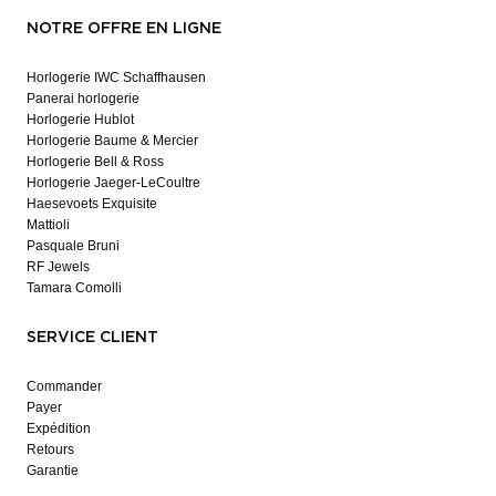
NOTRE OFFRE EN LIGNE
Horlogerie IWC Schaffhausen
Panerai horlogerie
Horlogerie Hublot
Horlogerie Baume & Mercier
Horlogerie Bell & Ross
Horlogerie Jaeger-LeCoultre
Haesevoets Exquisite
Mattioli
Pasquale Bruni
RF Jewels
Tamara Comolli
SERVICE CLIENT
Commander
Payer
Expédition
Retours
Garantie