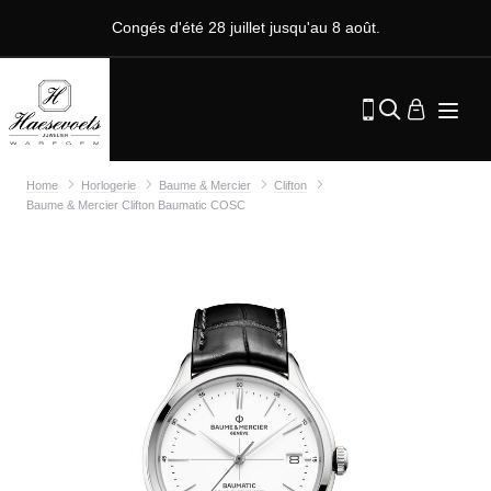
Congés d'été 28 juillet jusqu'au 8 août.
Home
Horlogerie
Baume & Mercier
Clifton
Baume & Mercier Clifton Baumatic COSC