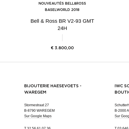
NOUVEAUTÉS BELL&ROSS
BASELWORLD 2018
Bell & Ross BR V2-93 GMT
24H
€
3.800,00
BIJOUTERIE HAESEVOETS -
IWC S
WAREGEM
BOUTI
Stormestraat 27
Schutterh
B-8790 WAREGEM
B-2000 
Sur Google Maps
Sur Goo
T
32 56 61 07 36
T
03 646