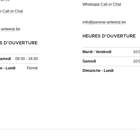
Whatsapp
Call or Chat
pp
Call or Chat
info@panerai-antwerp.be
-antwerp.be
HEURES D'OUVERTURE
S D'OUVERTURE
Mardi - Vendredi
10:
Samedi
09:30 - 18:30
Samedi
10:
 - Lundi
Fermé
Dimanche - Lundi