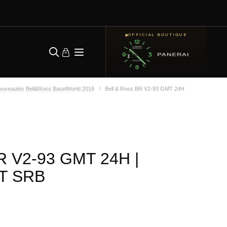
OFFICIAL BOUTIQUE
uveautés Bell&Ross BaselWorld 2018
Bell & Ross BR V2-93 GMT 24H
BR V2-93 GMT 24H
|
T SRB