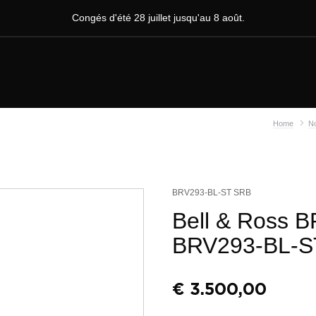
Congés d'été 28 juillet jusqu'au 8 août.
Home
No
BRV293-BL-ST SRB
Bell & Ross 
BRV293-BL-S
€
3.500,00