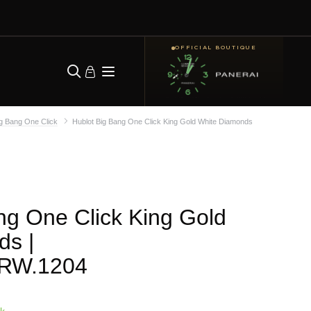
OFFICIAL BOUTIQUE
ig Bang One Click
Hublot Big Bang One Click King Gold White Diamonds
ng One Click King Gold
ds
|
.RW.1204
ck