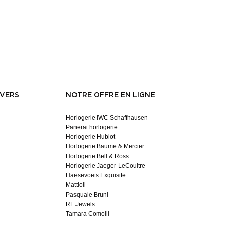
NVERS
NOTRE OFFRE EN LIGNE
Horlogerie IWC Schaffhausen
Panerai horlogerie
Horlogerie Hublot
Horlogerie Baume & Mercier
Horlogerie Bell & Ross
Horlogerie Jaeger-LeCoultre
Haesevoets Exquisite
Mattioli
Pasquale Bruni
RF Jewels
Tamara Comolli