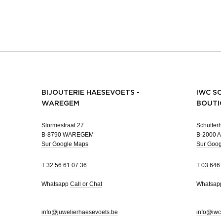
BIJOUTERIE HAESEVOETS -
IWC S
WAREGEM
BOUTI
Stormestraat 27
Schutterh
B-8790 WAREGEM
B-2000 
Sur Google Maps
Sur Goo
T
32 56 61 07 36
T
03 646
Whatsapp
Call or Chat
Whatsa
info@juwelierhaesevoets.be
info@iwc