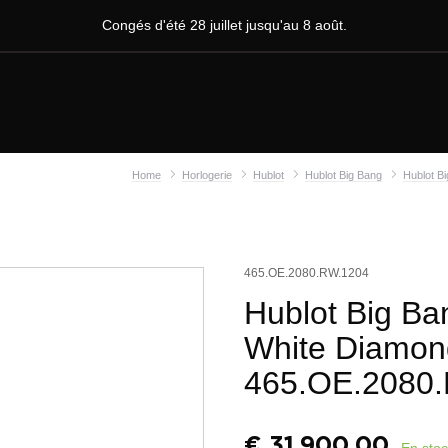
Congés d'été 28 juillet jusqu'au 8 août.
Home
Horlogerie
Hublot
Hublot Big Bang
Hublot B
465.OE.2080.RW.1204
Hublot Big Ba
White Diamon
465.OE.2080
€
31.900,00
En sto