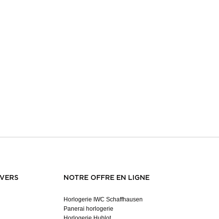
NVERS
NOTRE OFFRE EN LIGNE
Horlogerie IWC Schaffhausen
Panerai horlogerie
Horlogerie Hublot