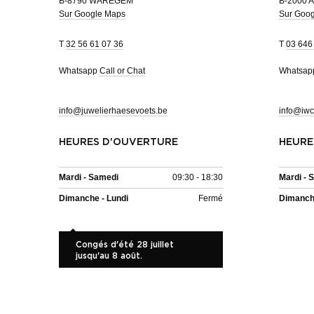
B-8790 WAREGEM
B-2000 
Sur Google Maps
Sur Goo
T
32 56 61 07 36
T
03 646
Whatsapp
Call or Chat
Whatsa
info@juwelierhaesevoets.be
info@iwc
HEURES D'OUVERTURE
HEURE
Mardi - Samedi
09:30 - 18:30
Mardi - 
Dimanche - Lundi
Fermé
Dimanche
Congés d'été 28 juillet
jusqu'au 8 août.