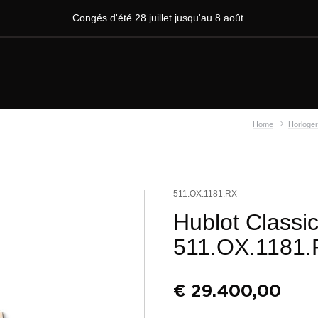
Congés d'été 28 juillet jusqu'au 8 août.
Home
Horloger
511.OX.1181.RX
Hublot Classi
511.OX.1181
€
29.400,00