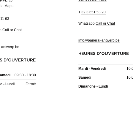
ANVERS
gle Maps
T
32 3 651 53 20
 11 63
Whatsapp
Call or Chat
pp
Call or Chat
info@panerai-antwerp.be
-antwerp.be
HEURES D'OUVERTURE
S D'OUVERTURE
Mardi - Vendredi
10:
Samedi
09:30 - 18:30
Samedi
10:
 - Lundi
Fermé
Dimanche - Lundi