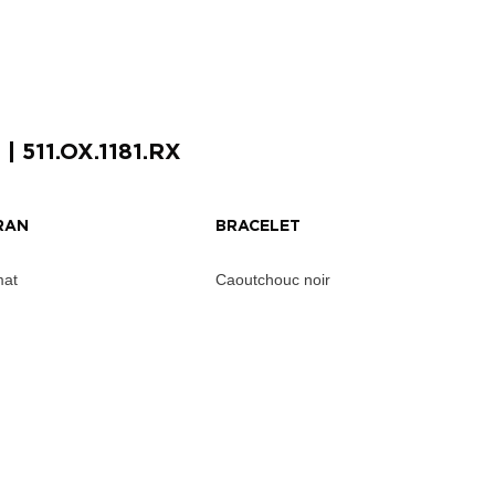
D
| 511.OX.1181.RX
RAN
BRACELET
mat
Caoutchouc noir