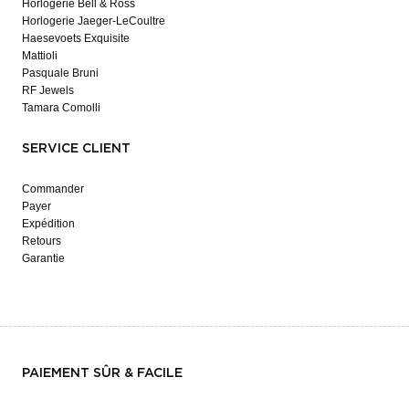
Horlogerie Bell & Ross
Horlogerie Jaeger-LeCoultre
Haesevoets Exquisite
Mattioli
Pasquale Bruni
RF Jewels
Tamara Comolli
SERVICE CLIENT
Commander
Payer
Expédition
Retours
Garantie
PAIEMENT SÛR & FACILE