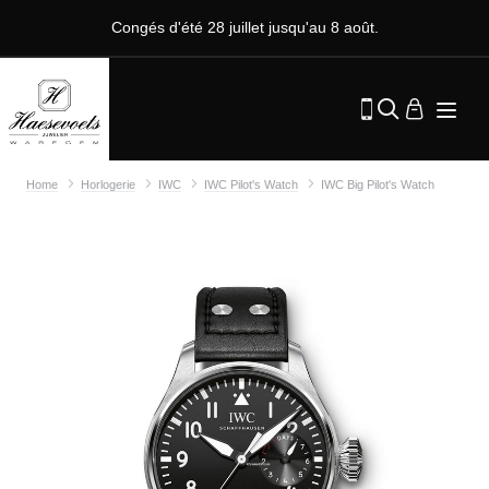
Congés d'été 28 juillet jusqu'au 8 août.
Home
Horlogerie
IWC
IWC Pilot's Watch
IWC Big Pilot's Watch