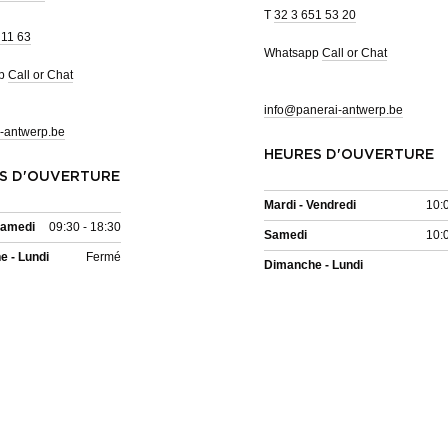
T
32 3 651 53 20
 11 63
Whatsapp
Call or Chat
pp
Call or Chat
info@panerai-antwerp.be
-antwerp.be
HEURES D'OUVERTURE
S D'OUVERTURE
Mardi - Vendredi
10:
Samedi
09:30 - 18:30
Samedi
10:
 - Lundi
Fermé
Dimanche - Lundi