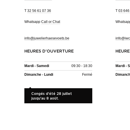
T
32 56 61 07 36
T
03 646
Whatsapp
Call or Chat
Whatsa
info@juwelierhaesevoets.be
info@iwc
HEURES D'OUVERTURE
HEURE
Mardi - Samedi
09:30 - 18:30
Mardi - 
Dimanche - Lundi
Fermé
Dimanche
Congés d'été 28 juillet
jusqu'au 8 août.