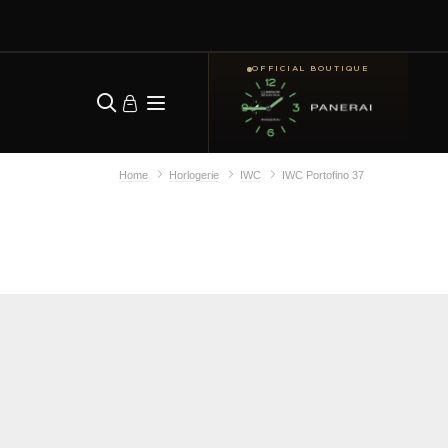
OFFICIAL BOUTIQUE
Home
Horlogerie
IWC
IWC Portofino 37