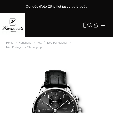
Congés d'été 28 juillet jusqu'au 8 août.
Home
Horlogerie
IWC
IWC Portugieser
IWC Portugieser Chronograph