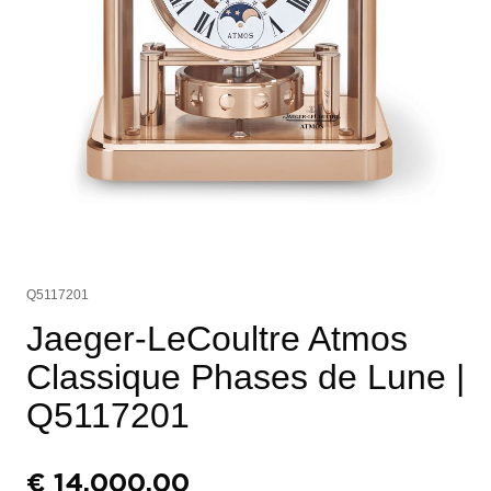
Q5117201
Jaeger-LeCoultre Atmos
Classique Phases de Lune
|
Q5117201
€
14.000,00