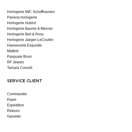
Horlogerie IWC Schaffhausen
Panerai horlogerie
Horlogerie Hublot
Horlogerie Baume & Mercier
Horlogerie Bell & Ross
Horlogerie Jaeger-LeCoultre
Haesevoets Exquisite
Mattioli
Pasquale Bruni
RF Jewels
Tamara Comolli
SERVICE CLIENT
Commander
Payer
Expédition
Retours
Garantie