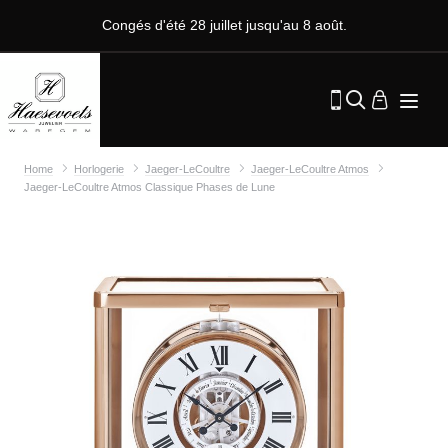
Congés d'été 28 juillet jusqu'au 8 août.
Home
Horlogerie
Jaeger-LeCoultre
Jaeger-LeCoultre Atmos
Jaeger-LeCoultre Atmos Classique Phases de Lune