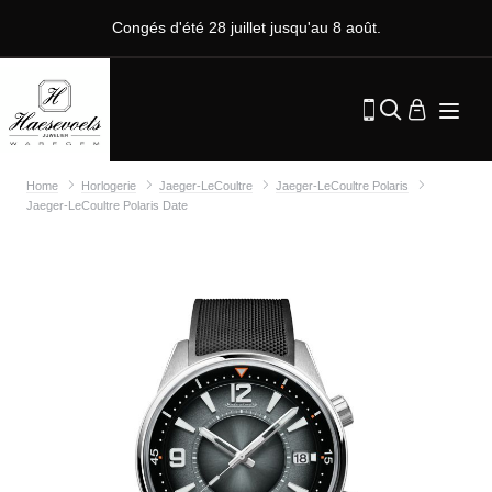
Congés d'été 28 juillet jusqu'au 8 août.
Home
Horlogerie
Jaeger-LeCoultre
Jaeger-LeCoultre Polaris
Jaeger-LeCoultre Polaris Date