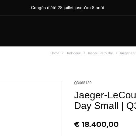
Congés d'été 28 juillet jusqu'au 8 août.
Home
Horlogerie
Jaeger-LeCoultre
Jaeger-LeC
Q3468130
Jaeger-LeCou
Day Small
| Q
€
18.400,00