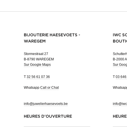
BIJOUTERIE HAESEVOETS -
IWC S
WAREGEM
BOUTI
Stormestraat 27
Schutterh
B-8790 WAREGEM
B-2000 
Sur Google Maps
Sur Goo
T
32 56 61 07 36
T
03 646
Whatsapp
Call or Chat
Whatsa
info@juwelierhaesevoets.be
info@iwc
HEURES D'OUVERTURE
HEURE