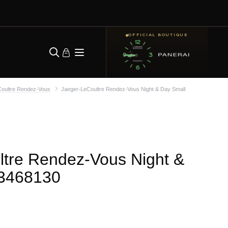
OFFICIAL BOUTIQUE
oultre Rendez-Vous
Jaeger-LeCoultre Rendez-Vous Night & Day Small
ltre Rendez-Vous Night &
3468130