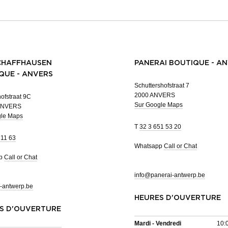
CHAFFHAUSEN
PANERAI BOUTIQUE - A
QUE - ANVERS
Schuttershofstraat 7
2000 ANVERS
ofstraat 9C
Sur Google Maps
ANVERS
gle Maps
T
32 3 651 53 20
 11 63
Whatsapp
Call or Chat
pp
Call or Chat
info@panerai-antwerp.be
-antwerp.be
HEURES D'OUVERTURE
S D'OUVERTURE
Mardi - Vendredi
10: