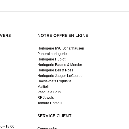
NVERS
NOTRE OFFRE EN LIGNE
Horlogerie IWC Schaffhausen
Panerai horlogerie
Horlogerie Hublot
Horlogerie Baume & Mercier
Horlogerie Bell & Ross
Horlogerie Jaeger-LeCoultre
Haesevoets Exquisite
Mattioli
Pasquale Bruni
RF Jewels
Tamara Comolli
SERVICE CLIENT
00 - 18:00
Commander