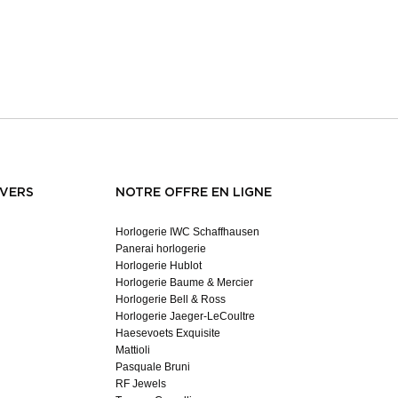
NVERS
NOTRE OFFRE EN LIGNE
Horlogerie IWC Schaffhausen
Panerai horlogerie
Horlogerie Hublot
Horlogerie Baume & Mercier
Horlogerie Bell & Ross
Horlogerie Jaeger-LeCoultre
Haesevoets Exquisite
Mattioli
Pasquale Bruni
RF Jewels