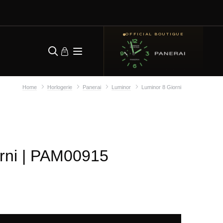
OFFICIAL BOUTIQUE
Home
Horlogerie
Panerai
Luminor
Luminor 8 Giorni
rni
| PAM00915