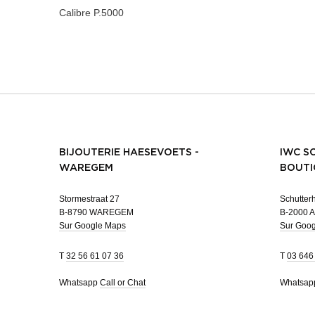
Calibre
P.5000
BIJOUTERIE HAESEVOETS -
IWC S
WAREGEM
BOUTI
Stormestraat 27
Schutterh
B-8790 WAREGEM
B-2000 
Sur Google Maps
Sur Goo
T
32 56 61 07 36
T
03 646
Whatsapp
Call or Chat
Whatsa