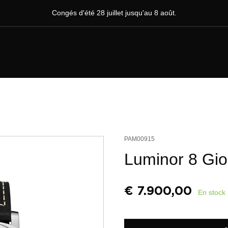
Congés d'été 28 juillet jusqu'au 8 août.
PAM00915
Luminor 8 Gio
€
7.900,00
En stock