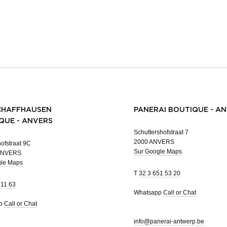
CHAFFHAUSEN
PANERAI BOUTIQUE - A
QUE - ANVERS
Schuttershofstraat 7
2000 ANVERS
ofstraat 9C
Sur Google Maps
ANVERS
gle Maps
T
32 3 651 53 20
 11 63
Whatsapp
Call or Chat
pp
Call or Chat
info@panerai-antwerp.be