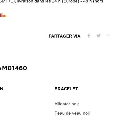
T+1), livraison dans les 24 h (Europe) - 48 h (hors
PARTAGER VIA
AM01460
AN
BRACELET
Alligator noir
Peau de veau noir