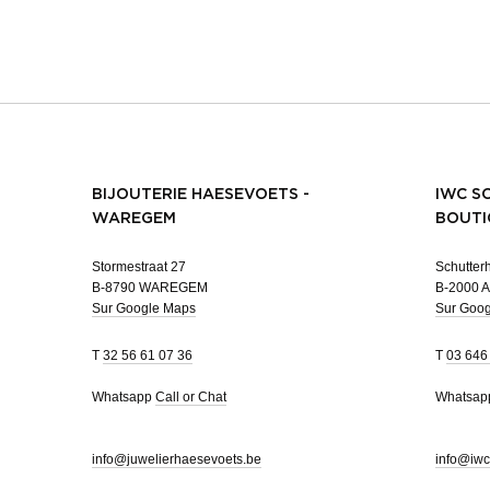
BIJOUTERIE HAESEVOETS -
IWC S
WAREGEM
BOUTI
Stormestraat 27
Schutterh
B-8790 WAREGEM
B-2000 
Sur Google Maps
Sur Goo
T
32 56 61 07 36
T
03 646
Whatsapp
Call or Chat
Whatsa
info@juwelierhaesevoets.be
info@iwc