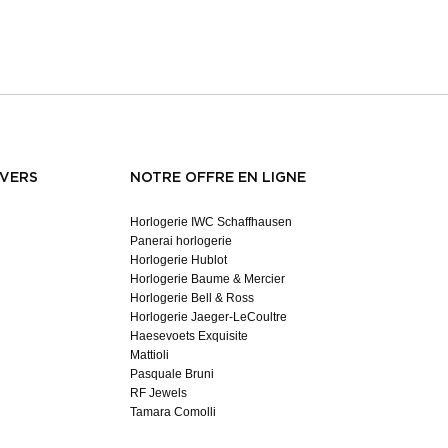
NVERS
NOTRE OFFRE EN LIGNE
Horlogerie IWC Schaffhausen
Panerai horlogerie
Horlogerie Hublot
Horlogerie Baume & Mercier
Horlogerie Bell & Ross
Horlogerie Jaeger-LeCoultre
Haesevoets Exquisite
Mattioli
Pasquale Bruni
RF Jewels
Tamara Comolli