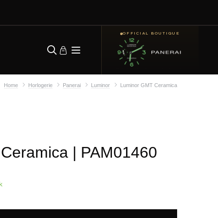
OFFICIAL BOUTIQUE
Home
Horlogerie
Panerai
Luminor
Luminor GMT Ceramica
 Ceramica
| PAM01460
k