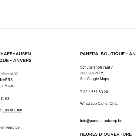
CHAFFHAUSEN
PANERAI BOUTIQUE - A
QUE - ANVERS
Schuttershofstraat 7
2000 ANVERS
ofstraat 9C
Sur Google Maps
ANVERS
gle Maps
T
32 3 651 53 20
 11 63
Whatsapp
Call or Chat
pp
Call or Chat
info@panerai-antwerp.be
-antwerp.be
HEURES D'OUVERTURE