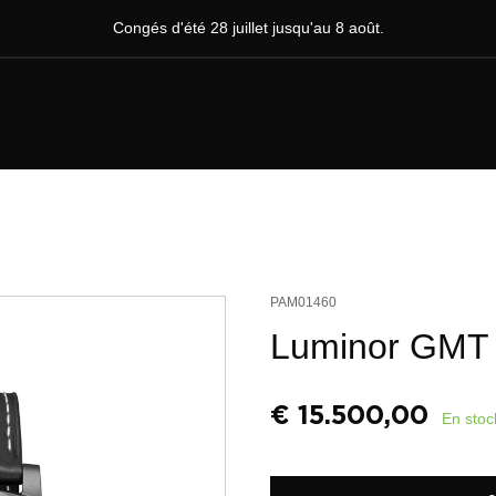
Congés d'été 28 juillet jusqu'au 8 août.
PAM01460
Luminor GMT
€
15.500,00
En stoc