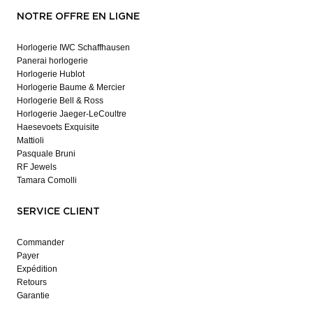
NOTRE OFFRE EN LIGNE
Horlogerie IWC Schaffhausen
Panerai horlogerie
Horlogerie Hublot
Horlogerie Baume & Mercier
Horlogerie Bell & Ross
Horlogerie Jaeger-LeCoultre
Haesevoets Exquisite
Mattioli
Pasquale Bruni
RF Jewels
Tamara Comolli
SERVICE CLIENT
Commander
Payer
Expédition
Retours
Garantie