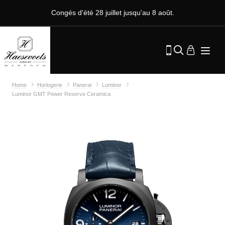
Congés d'été 28 juillet jusqu'au 8 août.
Home
Horlogerie
Panerai
Luminor
Luminor GMT Power Reserve Ceramica