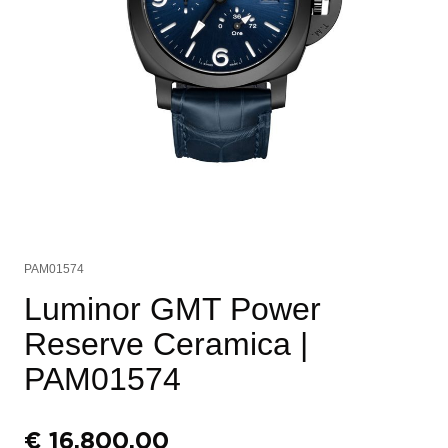
PAM01574
Luminor GMT Power
Reserve Ceramica
|
PAM01574
€
16.800,00