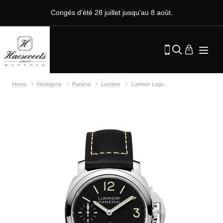
Congés d'été 28 juillet jusqu'au 8 août.
Home
Horlogerie
Panerai
Luminor
Luminor Logo