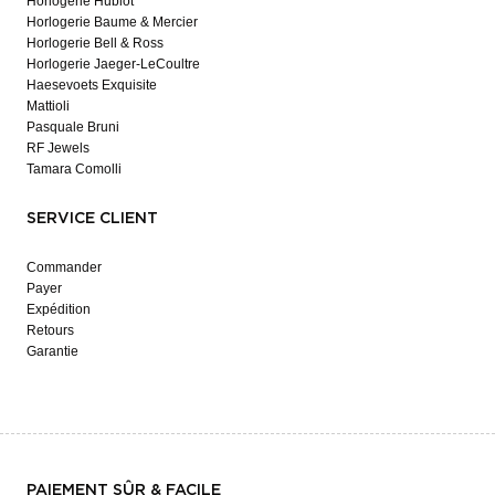
Horlogerie Hublot
Horlogerie Baume & Mercier
Horlogerie Bell & Ross
Horlogerie Jaeger-LeCoultre
Haesevoets Exquisite
Mattioli
Pasquale Bruni
RF Jewels
Tamara Comolli
SERVICE CLIENT
Commander
Payer
Expédition
Retours
Garantie
PAIEMENT SÛR & FACILE