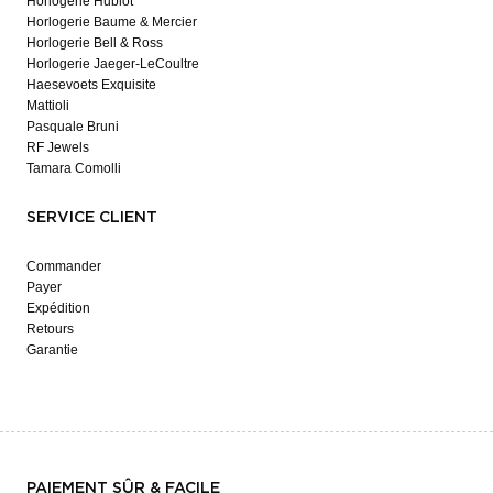
Horlogerie Hublot
Horlogerie Baume & Mercier
Horlogerie Bell & Ross
Horlogerie Jaeger-LeCoultre
Haesevoets Exquisite
Mattioli
Pasquale Bruni
RF Jewels
Tamara Comolli
SERVICE CLIENT
Commander
Payer
Expédition
Retours
Garantie
PAIEMENT SÛR & FACILE