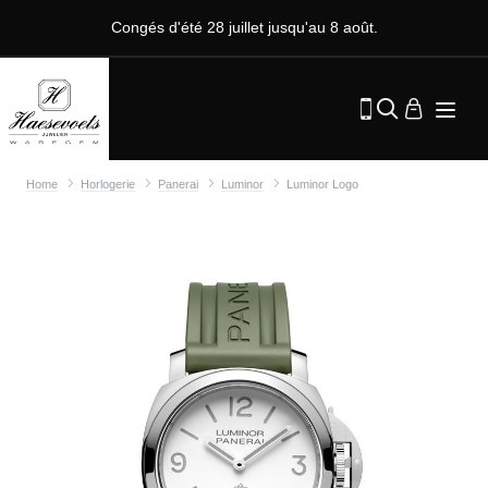
Congés d'été 28 juillet jusqu'au 8 août.
Home
Horlogerie
Panerai
Luminor
Luminor Logo