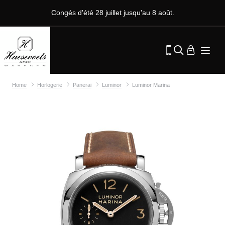
Congés d'été 28 juillet jusqu'au 8 août.
Home
Horlogerie
Panerai
Luminor
Luminor Marina