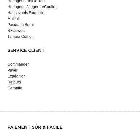
Horlogerie Bell & Ross
Horlogerie Jaeger-LeCoultre
Haesevoets Exquisite
Mattioli
Pasquale Bruni
RF Jewels
Tamara Comolli
SERVICE CLIENT
Commander
Payer
Expédition
Retours
Garantie
PAIEMENT SÛR & FACILE