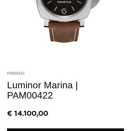
PAM00422
Luminor Marina
|
PAM00422
€
14.100,00