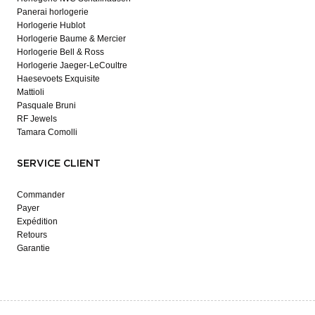
Panerai horlogerie
Horlogerie Hublot
Horlogerie Baume & Mercier
Horlogerie Bell & Ross
Horlogerie Jaeger-LeCoultre
Haesevoets Exquisite
Mattioli
Pasquale Bruni
RF Jewels
Tamara Comolli
SERVICE CLIENT
Commander
Payer
Expédition
Retours
Garantie