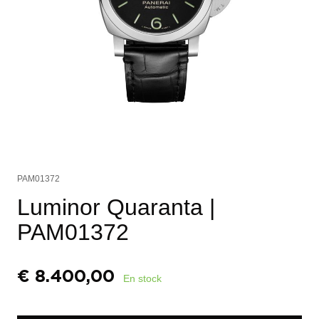
PAM01372
Luminor Quaranta
|
PAM01372
€
8.400,00
En stock