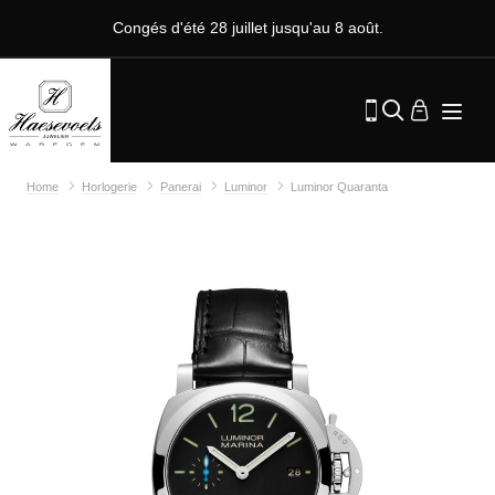
Congés d'été 28 juillet jusqu'au 8 août.
Home
Horlogerie
Panerai
Luminor
Luminor Quaranta