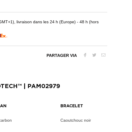
T+1), livraison dans les 24 h (Europe) - 48 h (hors
PARTAGER VIA
OTECH™
| PAM02979
RAN
BRACELET
carbon
Caoutchouc noir