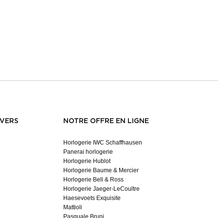
NVERS
NOTRE OFFRE EN LIGNE
Horlogerie IWC Schaffhausen
Panerai horlogerie
Horlogerie Hublot
Horlogerie Baume & Mercier
Horlogerie Bell & Ross
Horlogerie Jaeger-LeCoultre
Haesevoets Exquisite
Mattioli
Pasquale Bruni