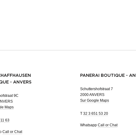
CHAFFHAUSEN
PANERAI BOUTIQUE - A
QUE - ANVERS
Schuttershofstraat 7
2000 ANVERS
ofstraat 9C
Sur Google Maps
ANVERS
gle Maps
T
32 3 651 53 20
 11 63
Whatsapp
Call or Chat
pp
Call or Chat