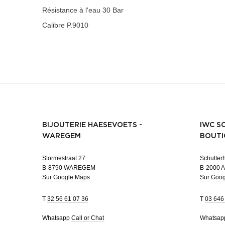
Résistance à l'eau
30 Bar
Calibre
P.9010
BIJOUTERIE HAESEVOETS -
IWC S
WAREGEM
BOUTI
Stormestraat 27
Schutterh
B-8790 WAREGEM
B-2000 
Sur Google Maps
Sur Goo
T
32 56 61 07 36
T
03 646
Whatsapp
Call or Chat
Whatsa