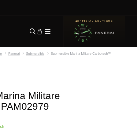
OFFICIAL BOUTIQUE
ie
Panerai
Submersible
Submersible Marina Militare Carbotech™
arina Militare
 PAM02979
ock