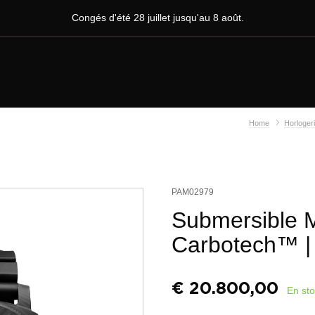
Congés d'été 28 juillet jusqu'au 8 août.
Home
Horloger
PAM02979
Submersible M
Carbotech™
|
€
20.800,00
En st