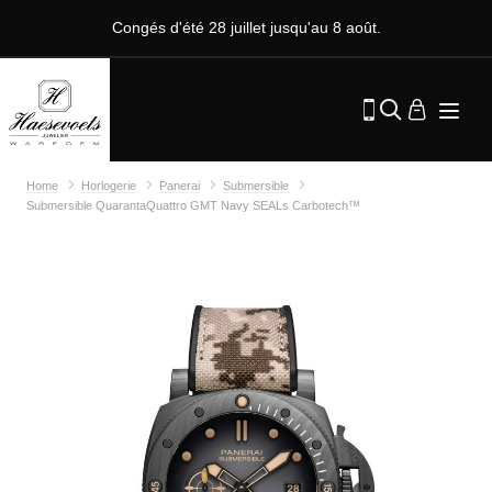
Congés d'été 28 juillet jusqu'au 8 août.
Home
Horlogerie
Panerai
Submersible
Submersible QuarantaQuattro GMT Navy SEALs Carbotech™