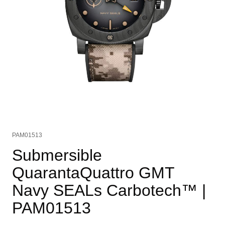
PAM01513
Submersible
QuarantaQuattro GMT
Navy SEALs Carbotech™
|
PAM01513