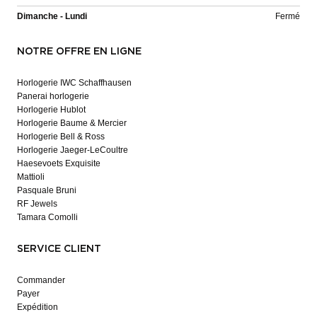
Dimanche - Lundi
Fermé
NOTRE OFFRE EN LIGNE
Horlogerie IWC Schaffhausen
Panerai horlogerie
Horlogerie Hublot
Horlogerie Baume & Mercier
Horlogerie Bell & Ross
Horlogerie Jaeger-LeCoultre
Haesevoets Exquisite
Mattioli
Pasquale Bruni
RF Jewels
Tamara Comolli
SERVICE CLIENT
Commander
Payer
Expédition