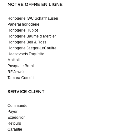
NOTRE OFFRE EN LIGNE
Horlogerie IWC Schaffhausen
Panerai horlogerie
Horlogerie Hublot
Horlogerie Baume & Mercier
Horlogerie Bell & Ross
Horlogerie Jaeger-LeCoultre
Haesevoets Exquisite
Mattioli
Pasquale Bruni
RF Jewels
Tamara Comolli
SERVICE CLIENT
Commander
Payer
Expédition
Retours
Garantie