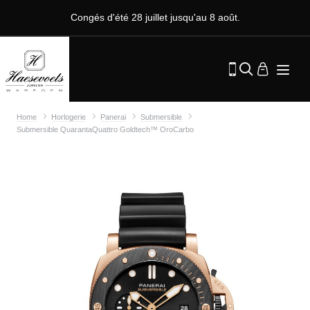
Congés d'été 28 juillet jusqu'au 8 août.
Home
Horlogerie
Panerai
Submersible
Submersible QuarantaQuattro Goldtech™ OroCarbo