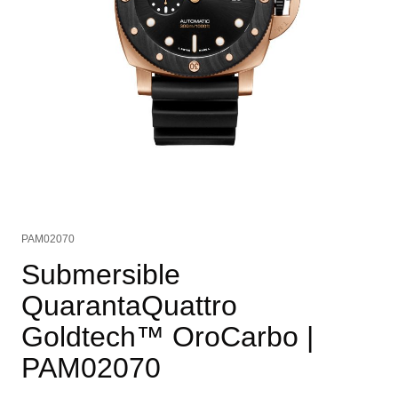
PAM02070
Submersible
QuarantaQuattro
Goldtech™ OroCarbo
|
PAM02070